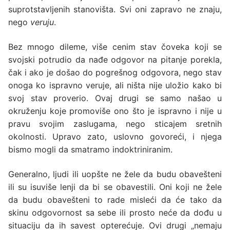
suprotstavljenih stanovišta. Svi oni zapravo ne znaju,
nego
veruju
.
Bez mnogo dileme, više cenim stav čoveka koji se
svojski potrudio da nađe odgovor na pitanje porekla,
čak i ako je došao do pogrešnog odgovora, nego stav
onoga ko ispravno veruje, ali ništa nije uložio kako bi
svoj stav proverio. Ovaj drugi se samo našao u
okruženju koje promoviše ono što je ispravno i nije u
pravu svojim zaslugama, nego sticajem sretnih
okolnosti. Upravo zato, uslovno govoreći, i njega
bismo mogli da smatramo indoktriniranim.
Generalno, ljudi ili uopšte ne žele da budu obavešteni
ili su isuviše lenji da bi se obavestili. Oni koji ne žele
da budu obavešteni to rade misleći da će tako da
skinu odgovornost sa sebe ili prosto neće da dođu u
situaciju da ih savest opterećuje. Ovi drugi „nemaju