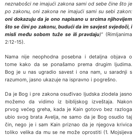
neznabošci ne imajući zakona sami od sebe čine što je
po zakonu, oni zakona ne imajući sami su sebi zakon:
oni dokazuju da je ono napisano u srcima njihovijem
što se čini po zakonu, budući da im savjest svjedoči, i
misli među sobom tuže se ili pravdaju
)
” (Rimljanima
2:12-15).
Nama nije neophodna posebna i detaljna objava o
tome kako da se ponašamo prema drugim ljudima.
Bog je u nas ugradio savest i ona nam, u saradnji s
razumom, jasno ukazuje na ispravno i pogrešno.
Da je Bog i pre zakona osuđivao ljudska zlodela jasno
možemo da vidimo iz biblijskog izveštaja. Nakon
prvog većeg greha, kada je Kain gotovo bez razloga
ubio svog brata Avelja, ne samo da je Bog osudio taj
čin, nego je i sam Kain priznao da je njegova krivica
toliko velika da mu se ne može oprostiti (
1. Mojsijeva