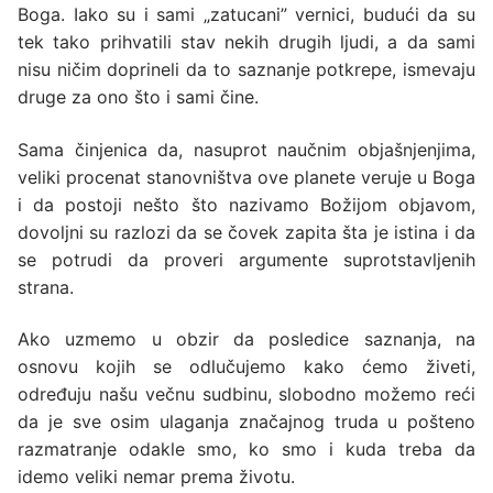
Boga. Iako su i sami „zatucani” vernici, budući da su
tek tako prihvatili stav nekih drugih ljudi, a da sami
nisu ničim doprineli da to saznanje potkrepe, ismevaju
druge za ono što i sami čine.
Sama činjenica da, nasuprot naučnim objašnjenjima,
veliki procenat stanovništva ove planete veruje u Boga
i da postoji nešto što nazivamo Božijom objavom,
dovoljni su razlozi da se čovek zapita šta je istina i da
se potrudi da proveri argumente suprotstavljenih
strana.
Ako uzmemo u obzir da posledice saznanja, na
osnovu kojih se odlučujemo kako ćemo živeti,
određuju našu večnu sudbinu, slobodno možemo reći
da je sve osim ulaganja značajnog truda u pošteno
razmatranje odakle smo, ko smo i kuda treba da
idemo veliki nemar prema životu.