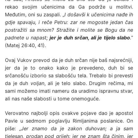
rekao svojim učenicima da Ga podrže u molitvi.
Međutim, oni su zaspali. „
I došavši k učenicima nađe ih
gdje spavaju, i reče Petru: zar ne mogoste jedan čas
postražiti sa mnom? Stražite i molite se Bogu da ne
padnete u napast;
jer je duh srčan, ali je tijelo slabo
.
”
(Matej 26:40, 41).
Ovaj Vukov prevod da je duh srčan nije baš najsrećniji,
jer da je to onako kako je prevedeno, duh bi se
srčanošću izborio sa slabošću tela. Trebalo bi prevesti
da je duh
voljan
, ali je telo slabo. Drugim rečima, mi
sami možemo imati nameru da uradimo ispravnu stvar,
ali nas naše slabosti u tome onemoguće.
Verovatno najbolji opis ovakve pojave dao je apostol
Pavle u sedmom poglavlju Rimljanima poslanice. On
piše: „
Jer znamo da je zakon duhovan; a ja sam
tjelesan, prodan pod grijeh: jer ne znam šta činim, jer