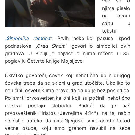
već se o
njima pisalo
na ovom
sajtu u
tekstu
„
Simbolika ramena
”
. Prvih nekoliko pasusa ispod
podnaslova „
Grad Sihem
” govori o simbolici ovih
gradova. U Bibliji je najviše o njima rečeno u 35.
poglavlju Četvrte knjige Mojsijeve.
Ukratko govoreći, čovek koji nehotično ubije drugog
čoveka treba da se skloni u grad utočište. Ukoliko to
ne učini, osvetnik ima pravo da ga ubije bez posledica.
Po smrti prvosveštenika oni koji su počinili nehotično
ubistvo postaju slobodni. Budući da je naš
prvosveštenik Hristos (
Jevrejima 4:14*
), na taj način
se šalje poruka da nas Njegova smrt oslobađa od
večne osude, koju smo grehom navukli na sebe