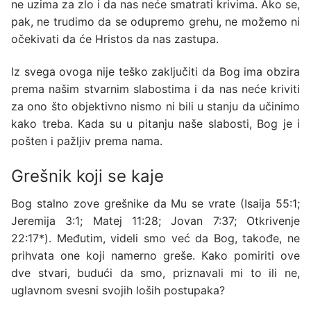
ne uzima za zlo i da nas neće smatrati krivima. Ako se,
pak, ne trudimo da se odupremo grehu, ne možemo ni
očekivati da će Hristos da nas zastupa.
Iz svega ovoga nije teško zaključiti da Bog ima obzira
prema našim stvarnim slabostima i da nas neće kriviti
za ono što objektivno nismo ni bili u stanju da učinimo
kako treba. Kada su u pitanju naše slabosti, Bog je i
pošten i pažljiv prema nama.
Grešnik koji se kaje
Bog stalno zove grešnike da Mu se vrate (
Isaija 55:1;
Jeremija 3:1; Matej 11:28; Jovan 7:37; Otkrivenje
22:17*
). Međutim, videli smo već da Bog, takođe, ne
prihvata one koji namerno greše. Kako pomiriti ove
dve stvari, budući da smo, priznavali mi to ili ne,
uglavnom svesni svojih loših postupaka?