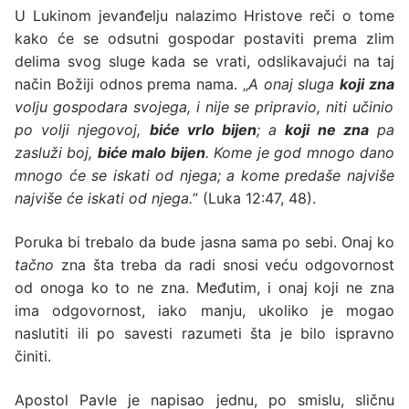
U Lukinom jevanđelju nalazimo Hristove reči o tome
kako će se odsutni gospodar postaviti prema zlim
delima svog sluge kada se vrati, odslikavajući na taj
način Božiji odnos prema nama. „
A onaj sluga
koji zna
volju gospodara svojega, i nije se pripravio, niti učinio
po volji njegovoj,
biće vrlo bijen
; a
koji ne zna
pa
zasluži boj,
biće malo bijen
. Kome je god mnogo dano
mnogo će se iskati od njega; a kome predaše najviše
najviše će iskati od njega.
” (Luka 12:47, 48).
Poruka bi trebalo da bude jasna sama po sebi. Onaj ko
tačno
zna šta treba da radi snosi veću odgovornost
od onoga ko to ne zna. Međutim, i onaj koji ne zna
ima odgovornost, iako manju, ukoliko je mogao
naslutiti ili po savesti razumeti šta je bilo ispravno
činiti.
Apostol Pavle je napisao jednu, po smislu, sličnu