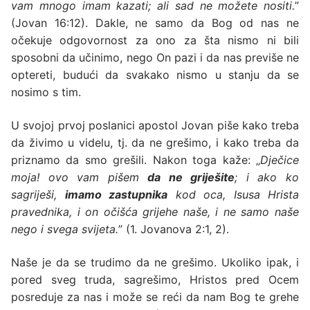
vam mnogo imam kazati; ali sad ne možete nositi.
”
(Jovan 16:12). Dakle, ne samo da Bog od nas ne
očekuje odgovornost za ono za šta nismo ni bili
sposobni da učinimo, nego On pazi i da nas previše ne
optereti, budući da svakako nismo u stanju da se
nosimo s tim.
U svojoj prvoj poslanici apostol Jovan piše kako treba
da živimo u videlu, tj. da ne grešimo, i kako treba da
priznamo da smo grešili. Nakon toga kaže: „
Dječice
moja! ovo vam pišem
da ne griješite
; i ako ko
sagriješi,
imamo zastupnika
kod oca, Isusa Hrista
pravednika, i on očišća grijehe naše, i ne samo naše
nego i svega svijeta.
” (1. Jovanova 2:1, 2).
Naše je da se trudimo da ne grešimo. Ukoliko ipak, i
pored sveg truda, sagrešimo, Hristos pred Ocem
posreduje za nas i može se reći da nam Bog te grehe