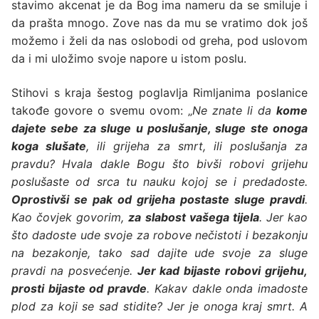
stavimo akcenat je da Bog ima nameru da se smiluje i
da prašta mnogo. Zove nas da mu se vratimo dok još
možemo i želi da nas oslobodi od greha, pod uslovom
da i mi uložimo svoje napore u istom poslu.
Stihovi s kraja šestog poglavlja Rimljanima poslanice
takođe govore o svemu ovom: „
Ne znate li da
kome
dajete sebe za sluge u poslušanje, sluge ste onoga
koga slušate
, ili grijeha za smrt, ili poslušanja za
pravdu? Hvala dakle Bogu što bivši robovi grijehu
poslušaste od srca tu nauku kojoj se i predadoste.
Oprostivši se pak od grijeha postaste sluge pravdi
.
Kao čovjek govorim,
za slabost vašega tijela
. Jer kao
što dadoste ude svoje za robove nečistoti i bezakonju
na bezakonje, tako sad dajite ude svoje za sluge
pravdi na posvećenje.
Jer kad bijaste robovi grijehu,
prosti bijaste od pravde
. Kakav dakle onda imadoste
plod za koji se sad stidite? Jer je onoga kraj smrt. A