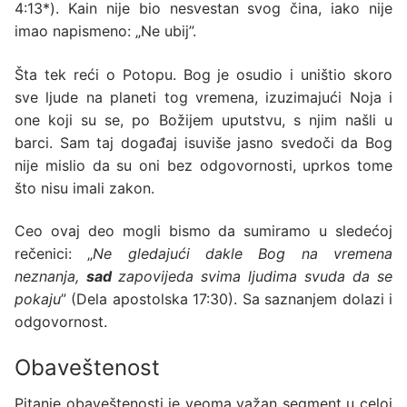
4:13*
). Kain nije bio nesvestan svog čina, iako nije
imao napismeno: „Ne ubij”.
Šta tek reći o Potopu. Bog je osudio i uništio skoro
sve ljude na planeti tog vremena, izuzimajući Noja i
one koji su se, po Božijem uputstvu, s njim našli u
barci. Sam taj događaj isuviše jasno svedoči da Bog
nije mislio da su oni bez odgovornosti, uprkos tome
što nisu imali zakon.
Ceo ovaj deo mogli bismo da sumiramo u sledećoj
rečenici: „
Ne gledajući dakle Bog na vremena
neznanja,
sad
zapovijeda svima ljudima svuda da se
pokaju
” (Dela apostolska 17:30). Sa saznanjem dolazi i
odgovornost.
Obaveštenost
Pitanje obaveštenosti je veoma važan segment u celoj