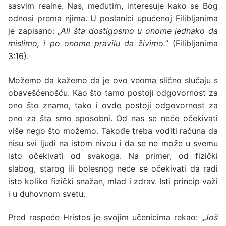
sasvim realne. Nas, međutim, interesuje kako se Bog
odnosi prema njima. U poslanici upućenoj Filibljanima
je zapisano: „
Ali šta dostigosmo u onome jednako da
mislimo, i po onome pravilu da živimo.
” (Filibljanima
3:16).
Možemo da kažemo da je ovo veoma slično slučaju s
obavešćenošću. Kao što tamo postoji odgovornost za
ono što znamo, tako i ovde postoji odgovornost za
ono za šta smo sposobni. Od nas se neće očekivati
više nego što možemo. Takođe treba voditi računa da
nisu svi ljudi na istom nivou i da se ne može u svemu
isto očekivati od svakoga. Na primer, od fizički
slabog, starog ili bolesnog neće se očekivati da radi
isto koliko fizički snažan, mlad i zdrav. Isti princip važi
i u duhovnom svetu.
Pred raspeće Hristos je svojim učenicima rekao: „
Još