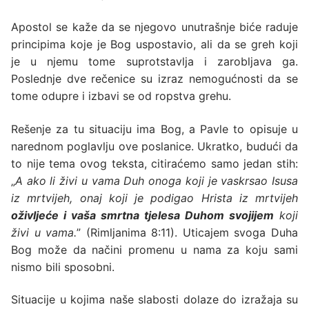
Apostol se kaže da se njegovo unutrašnje biće raduje
principima koje je Bog uspostavio, ali da se greh koji
je u njemu tome suprotstavlja i zarobljava ga.
Poslednje dve rečenice su izraz nemogućnosti da se
tome odupre i izbavi se od ropstva grehu.
Rešenje za tu situaciju ima Bog, a Pavle to opisuje u
narednom poglavlju ove poslanice. Ukratko, budući da
to nije tema ovog teksta, citiraćemo samo jedan stih:
„
A ako li živi u vama Duh onoga koji je vaskrsao Isusa
iz mrtvijeh, onaj koji je podigao Hrista iz mrtvijeh
oživljeće i vaša smrtna tjelesa Duhom svojijem
koji
živi u vama.
” (Rimljanima 8:11). Uticajem svoga Duha
Bog može da načini promenu u nama za koju sami
nismo bili sposobni.
Situacije u kojima naše slabosti dolaze do izražaja su