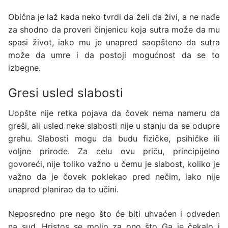
Obična je laž kada neko tvrdi da želi da živi, a ne nađe
za shodno da proveri činjenicu koja sutra može da mu
spasi život, iako mu je unapred saopšteno da sutra
može da umre i da postoji mogućnost da se to
izbegne.
Gresi usled slabosti
Uopšte nije retka pojava da čovek nema nameru da
greši, ali usled neke slabosti nije u stanju da se odupre
grehu. Slabosti mogu da budu fizičke, psihičke ili
voljne prirode. Za celu ovu priču, principijelno
govoreći, nije toliko važno u čemu je slabost, koliko je
važno da je čovek poklekao pred nečim, iako nije
unapred planirao da to učini.
Neposredno pre nego što će biti uhvaćen i odveden
na sud, Hristos se molio za ono što Ga je čekalo i