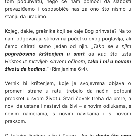
tom poduhvatu, nego će nam pomoći da slabosti
prevaziđemo i osposobiće nas za ono što nismo u
stanju da uradimo.
Kojeg, dakle, grešnika koji se kaje Bog prihvata? Na to
nam odgovaraju stihovi na početku ovog poglavlja, ali
ćemo citirati samo jedan od njih. „
Tako se s njim
pogrebosmo krštenjem u smrt
da kao što usta
Hristos iz mrtvijeh slavom očinom,
tako i mi u novom
životu da hodimo
.
” (Rimljanima 6:4).
Vernik bi krštenjem, koje je svojevrsna objava o
promeni strane u ratu, trebalo da načini potpuni
preokret u svom životu. Stari čovek treba da umre, a
novi da ustane i nastavi da živi – s novim odlukama, s
novim namerama, s novim navikama i s novom
praksom.
O takvim ljudima piše i Petar: „
Jer je
dosta što smo