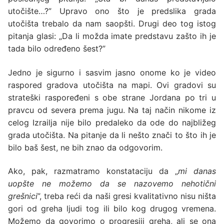
utočište…?” Upravo ono što je predslika grada
utočišta trebalo da nam saopšti. Drugi deo tog istog
pitanja glasi: „Da li možda imate predstavu zašto ih je
tada bilo određeno šest?”
Jedno je sigurno i sasvim jasno onome ko je video
raspored gradova utočišta na mapi. Ovi gradovi su
strateški raspoređeni s obe strane Jordana po tri u
pravcu od severa prema jugu. Na taj način nikome iz
celog Izrailja nije bilo predaleko da ode do najbližeg
grada utočišta. Na pitanje da li nešto znači to što ih je
bilo baš šest, ne bih znao da odgovorim.
Ako, pak, razmatramo konstataciju da „
mi danas
uopšte ne možemo da se nazovemo nehotični
grešnici
”, treba reći da naši gresi kvalitativno nisu ništa
gori od greha ljudi tog ili bilo kog drugog vremena.
Možemo da govorimo o progresiji greha, ali se ona