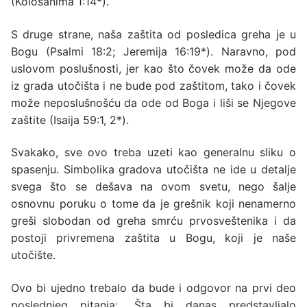
(
Kološanima 1:14*
).
S druge strane, naša zaštita od posledica greha je u
Bogu (
Psalmi 18:2; Jeremija 16:19*
).
Naravno, pod
uslovom poslušnosti, jer kao što čovek može da ode
iz grada utočišta i ne bude pod zaštitom, tako i čovek
može neposlušnošću da ode od Boga i liši se Njegove
zaštite (
Isaija 59:1, 2*
).
Svakako, sve ovo treba uzeti kao generalnu sliku o
spasenju. Simbolika gradova utočišta ne ide u detalje
svega što se dešava na ovom svetu, nego šalje
osnovnu poruku o tome da je grešnik koji nenamerno
greši slobodan od greha smrću prvosveštenika i da
postoji privremena zaštita u Bogu, koji je naše
utočište.
Ovo bi ujedno trebalo da bude i odgovor na prvi deo
poslednjeg pitanja: „Šta bi danas predstavljalo