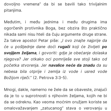
dovoljno vremena” da bi se bavili tako trivijalnim
pitanjima.
Međutim, i među jednima i među drugima ima
ogorčenih protivnika Boga, bez obzira što praktično
nikada sami nisu hteli da čuju argumente druge strane.
Za takve apostol Petar piše: „
I ovo znajte najprije da
će u pošljednje dane doći
rugači
koji će življeti
po
svojijem željama
, i govoriti: gdje je obećanje dolaska
njegova? Jer otkako oci pomriješe sve stoji tako od
početka stvorenja. Jer
navalice neće da znadu
da su
nebesa bila otprije i zemlja iz vode i usred vode
Božijom riječi.
” (2. Petrova 3:3-5).
Mnogi, dakle, namerno ne žele da se obaveste, znajući
da je to u suprotnosti s njihovim željama, kojih ne bi
da se odreknu. Kao veoma moćnim oružjem koriste se
omalovažavanjem „zatucanog” stava o verovanju u