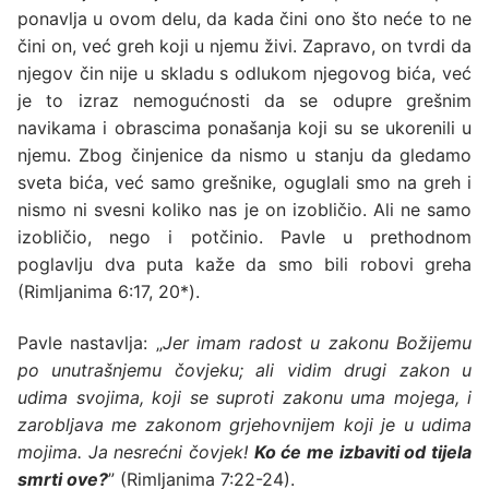
ponavlja u ovom delu, da kada čini ono što neće to ne
čini on, već greh koji u njemu živi. Zapravo, on tvrdi da
njegov čin nije u skladu s odlukom njegovog bića, već
je to izraz nemogućnosti da se odupre grešnim
navikama i obrascima ponašanja koji su se ukorenili u
njemu. Zbog činjenice da nismo u stanju da gledamo
sveta bića, već samo grešnike, oguglali smo na greh i
nismo ni svesni koliko nas je on izobličio. Ali ne samo
izobličio, nego i potčinio. Pavle u prethodnom
poglavlju dva puta kaže da smo bili robovi greha
(
Rimljanima 6:17, 20*
).
Pavle nastavlja: „
Jer imam radost u zakonu Božijemu
po unutrašnjemu čovjeku; ali vidim drugi zakon u
udima svojima, koji se suproti zakonu uma mojega, i
zarobljava me zakonom grjehovnijem koji je u udima
mojima. Ja nesrećni čovjek!
Ko će me izbaviti od tijela
smrti ove?
” (Rimljanima 7:22-24).