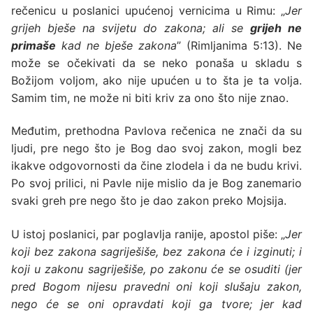
rečenicu u poslanici upućenoj vernicima u Rimu: „
Jer
grijeh bješe na svijetu do zakona; ali se
grijeh ne
primaše
kad ne bješe zakona
” (Rimljanima 5:13). Ne
može se očekivati da se neko ponaša u skladu s
Božijom voljom, ako nije upućen u to šta je ta volja.
Samim tim, ne može ni biti kriv za ono što nije znao.
Međutim, prethodna Pavlova rečenica ne znači da su
ljudi, pre nego što je Bog dao svoj zakon, mogli bez
ikakve odgovornosti da čine zlodela i da ne budu krivi.
Po svoj prilici, ni Pavle nije mislio da je Bog zanemario
svaki greh pre nego što je dao zakon preko Mojsija.
U istoj poslanici, par poglavlja ranije, apostol piše: „
Jer
koji bez zakona sagriješiše, bez zakona će i izginuti; i
koji u zakonu sagriješiše, po zakonu će se osuditi (jer
pred Bogom nijesu pravedni oni koji slušaju zakon,
nego će se oni opravdati koji ga tvore; jer kad