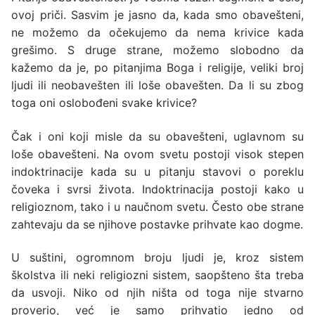
ovoj priči. Sasvim je jasno da, kada smo obavešteni,
ne možemo da očekujemo da nema krivice kada
grešimo. S druge strane, možemo slobodno da
kažemo da je, po pitanjima Boga i religije, veliki broj
ljudi ili neobavešten ili loše obavešten. Da li su zbog
toga oni oslobođeni svake krivice?
Čak i oni koji misle da su obavešteni, uglavnom su
loše obavešteni. Na ovom svetu postoji visok stepen
indoktrinacije kada su u pitanju stavovi o poreklu
čoveka i svrsi života. Indoktrinacija postoji kako u
religioznom, tako i u naučnom svetu. Često obe strane
zahtevaju da se njihove postavke prihvate kao dogme.
U suštini, ogromnom broju ljudi je, kroz sistem
školstva ili neki religiozni sistem, saopšteno šta treba
da usvoji. Niko od njih ništa od toga nije stvarno
proverio, već je samo prihvatio jedno od