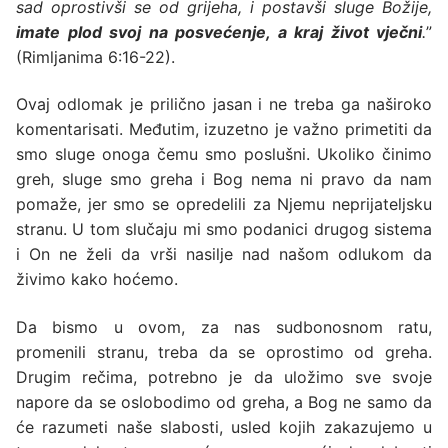
sad oprostivši se od grijeha, i postavši sluge Božije,
imate plod svoj na posvećenje, a kraj život vječni
.
”
(Rimljanima 6:16-22).
Ovaj odlomak je prilično jasan i ne treba ga naširoko
komentarisati. Međutim, izuzetno je važno primetiti da
smo sluge onoga čemu smo poslušni. Ukoliko činimo
greh, sluge smo greha i Bog nema ni pravo da nam
pomaže, jer smo se opredelili za Njemu neprijateljsku
stranu. U tom slučaju mi smo podanici drugog sistema
i On ne želi da vrši nasilje nad našom odlukom da
živimo kako hoćemo.
Da bismo u ovom, za nas sudbonosnom ratu,
promenili stranu, treba da se oprostimo od greha.
Drugim rečima, potrebno je da uložimo sve svoje
napore da se oslobodimo od greha, a Bog ne samo da
će razumeti naše slabosti, usled kojih zakazujemo u