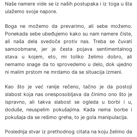
Naše namere vide se iz naših postupaka i iz toga u šta
ulažemo svoje napore.
Boga ne možemo da prevarimo, ali sebe možemo.
Ponekada sebe ubeđujemo kako su nam namere čiste,
ali naša dela svedoče protiv nas. Treba se čuvati
samoobmane, jer je česta pojava sentimentalnog
stava u kojem, eto, mi toliko želimo dobro, ali
nemamo snage da to sprovedemo u delo, dok ujedno
ni malim prstom ne mrdamo da se situacija izmeni.
Kao što je već ranije rečeno, tačno je da postoji
slabost koja nas onesposobljava da činimo ono što je
ispravno, ali takva slabost se ogleda u borbi i u,
doduše, neuspelim pokušajima. Kada nema borbe i
pokušaja da se rešimo greha, to je gola manipulacija.
Poslednja stvar iz prethodnog citata na koju želimo da