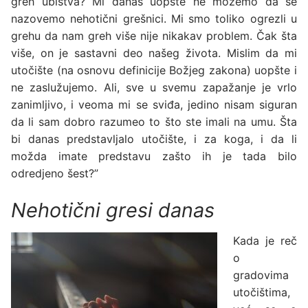
greh ubistva? Mi danas uopšte ne možemo da se
nazovemo nehotični grešnici. Mi smo toliko ogrezli u
grehu da nam greh više nije nikakav problem. Čak šta
više, on je sastavni deo našeg života. Mislim da mi
utočište (na osnovu definicije Božjeg zakona) uopšte i
ne zaslužujemo. Ali, sve u svemu zapažanje je vrlo
zanimljivo, i veoma mi se sviđa, jedino nisam siguran
da li sam dobro razumeo to što ste imali na umu. Šta
bi danas predstavljalo utočište, i za koga, i da li
možda imate predstavu zašto ih je tada bilo
odredjeno šest?”
Nehotični gresi danas
Kada je reč
o
gradovima
utočištima,