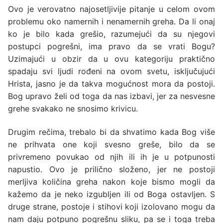
Ovo je verovatno najosetljivije pitanje u celom ovom
problemu oko namernih i nenamernih greha. Da li onaj
ko je bilo kada grešio, razumejući da su njegovi
postupci pogrešni, ima pravo da se vrati Bogu?
Uzimajući u obzir da u ovu kategoriju praktično
spadaju svi ljudi rođeni na ovom svetu, isključujući
Hrista, jasno je da takva mogućnost mora da postoji.
Bog upravo želi od toga da nas izbavi, jer za nesvesne
grehe svakako ne snosimo krivicu.
Drugim rečima, trebalo bi da shvatimo kada Bog više
ne prihvata one koji svesno greše, bilo da se
privremeno povukao od njih ili ih je u potpunosti
napustio. Ovo je prilično složeno, jer ne postoji
merljiva količina greha nakon koje bismo mogli da
kažemo da je neko izgubljen ili od Boga ostavljen. S
druge strane, postoje i stihovi koji izolovano mogu da
nam daju potpuno pogrešnu sliku, pa se i toga treba