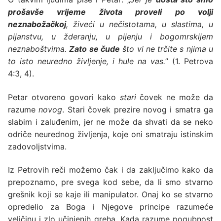
prošavše vrijeme života proveli po volji
neznabožačkoj
, živeći u nečistotama, u slastima, u
pijanstvu, u žderanju, u pijenju i bogomrskijem
neznaboštvima.
Zato se čude
što vi ne trčite s njima u
to isto neuredno življenje, i hule na vas.
” (1. Petrova
4:3, 4).
Petar otvoreno govori kako
stari
čovek ne može da
razume
novog
. Stari čovek prezire novog i smatra ga
slabim i zaluđenim, jer ne može da shvati da se neko
odriče neurednog življenja, koje oni smatraju istinskim
zadovoljstvima.
Iz Petrovih reči možemo čak i da zaključimo kako da
prepoznamo, pre svega kod sebe, da li smo stvarno
grešnik koji se kaje ili manipulator. Onaj ko se stvarno
opredelio za Boga i Njegove principe razumeće
veličinu i zlo učinjenih greha. Kada razume pogubnost