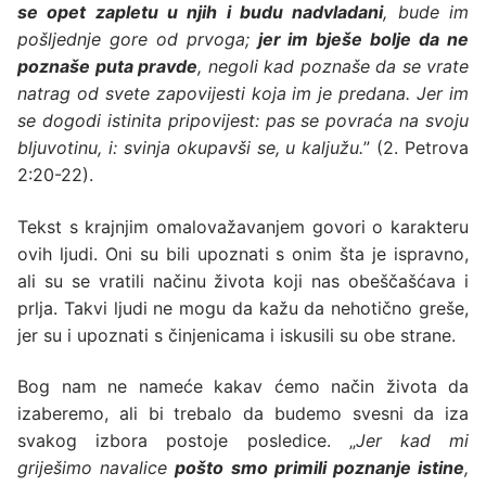
se opet zapletu u njih i budu nadvladani
, bude im
pošljednje gore od prvoga;
jer im bješe bolje da ne
poznaše puta pravde
, negoli kad poznaše da se vrate
natrag od svete zapovijesti koja im je predana. Jer im
se dogodi istinita pripovijest: pas se povraća na svoju
bljuvotinu, i: svinja okupavši se, u kaljužu.
” (2. Petrova
2:20-22).
Tekst s krajnjim omalovažavanjem govori o karakteru
ovih ljudi. Oni su bili upoznati s onim šta je ispravno,
ali su se vratili načinu života koji nas obeščašćava i
prlja. Takvi ljudi ne mogu da kažu da nehotično greše,
jer su i upoznati s činjenicama i iskusili su obe strane.
Bog nam ne nameće kakav ćemo način života da
izaberemo, ali bi trebalo da budemo svesni da iza
svakog izbora postoje posledice. „
Jer kad mi
griješimo navalice
pošto smo primili poznanje istine
,