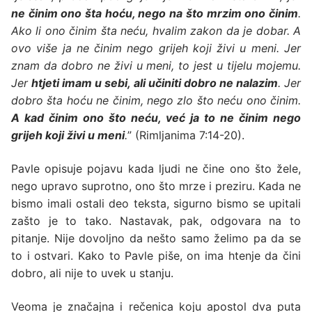
ne činim ono šta hoću, nego na što mrzim ono činim
.
Ako li ono činim šta neću, hvalim zakon da je dobar. A
ovo više ja ne činim nego grijeh koji živi u meni. Jer
znam da dobro ne živi u meni, to jest u tijelu mojemu.
Jer
htjeti imam u sebi, ali učiniti dobro ne nalazim
. Jer
dobro šta hoću ne činim, nego zlo što neću ono činim.
A kad činim ono što neću, već ja to ne činim nego
grijeh koji živi u meni
.
” (Rimljanima 7:14-20).
Pavle opisuje pojavu kada ljudi ne čine ono što žele,
nego upravo suprotno, ono što mrze i preziru. Kada ne
bismo imali ostali deo teksta, sigurno bismo se upitali
zašto je to tako. Nastavak, pak, odgovara na to
pitanje. Nije dovoljno da nešto samo želimo pa da se
to i ostvari. Kako to Pavle piše, on ima htenje da čini
dobro, ali nije to uvek u stanju.
Veoma je značajna i rečenica koju apostol dva puta