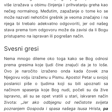
više izražava u obimu činjenja i prihvatanju greha kao
nečeg normalnog. Međutim, zapažanje o tome ko se
može nazvati nehotični grešnik je veoma značajno i na
njega bi trebalo adekvatno odgovoriti, jer od našeg
stava prema tom odgovoru može da zavisi da li Bogu
pristupamo na ispravan ili pogrešan način.
Svesni gresi
Nema mnogo dileme oko toga kako se Bog odnosi
prema gresima koje ljudi čine znajući da je to loše.
Ovo je naročito izraženo onda kada čovek zna
Njegovu volju izraženu u Pismu. Apostol Petar u svojoj
poslanici piše o ljudima koji su bili upoznati sa
načinom spasenja koje Bog nudi, počeli su da žive
ispravno, ali su se opet vratili u stari, iskvaren način
života: „
Jer ako odbjegnu od nečistote svijeta
poznanjem Gospoda i spasa našega Isusa Hrista,
pa