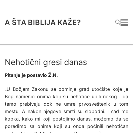
Preskoči
do
sadržaja
A ŠTA BIBLIJA KAŽE?
Traži za:
Nehotični gresi danas
Pitanje je postavio Ž.N.
„U Božjem Zakonu se pominje grad utočište koje je
Bog namenio onima koji su nehotice ubili nekog i da
tamo prebivaju dok ne umre prvosveštenik u tom
mestu. A nakon njegove smrti su slobodni. I sad me
kopka, kako mi koji postojimo danas, možemo da se
poredimo sa onima koji su onda počinili nehotičan