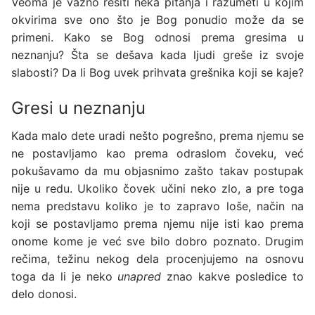
Veoma je važno rešiti neka pitanja i razumeti u kojim
okvirima sve ono što je Bog ponudio može da se
primeni. Kako se Bog odnosi prema gresima u
neznanju? Šta se dešava kada ljudi greše iz svoje
slabosti? Da li Bog uvek prihvata grešnika koji se kaje?
Gresi u neznanju
Kada malo dete uradi nešto pogrešno, prema njemu se
ne postavljamo kao prema odraslom čoveku, već
pokušavamo da mu objasnimo zašto takav postupak
nije u redu. Ukoliko čovek učini neko zlo, a pre toga
nema predstavu koliko je to zapravo loše, način na
koji se postavljamo prema njemu nije isti kao prema
onome kome je već sve bilo dobro poznato. Drugim
rečima, težinu nekog dela procenjujemo na osnovu
toga da li je neko
unapred
znao kakve posledice to
delo donosi.