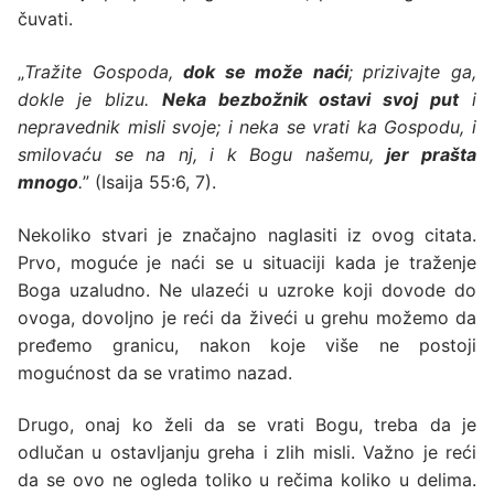
čuvati.
„
Tražite Gospoda,
dok se može naći
; prizivajte ga,
dokle je blizu.
Neka bezbožnik ostavi svoj put
i
nepravednik misli svoje; i neka se vrati ka Gospodu, i
smilovaću se na nj, i k Bogu našemu,
jer prašta
mnogo
.
” (Isaija 55:6, 7).
Nekoliko stvari je značajno naglasiti iz ovog citata.
Prvo, moguće je naći se u situaciji kada je traženje
Boga uzaludno. Ne ulazeći u uzroke koji dovode do
ovoga, dovoljno je reći da živeći u grehu možemo da
pređemo granicu, nakon koje više ne postoji
mogućnost da se vratimo nazad.
Drugo, onaj ko želi da se vrati Bogu, treba da je
odlučan u ostavljanju greha i zlih misli. Važno je reći
da se ovo ne ogleda toliko u rečima koliko u delima.