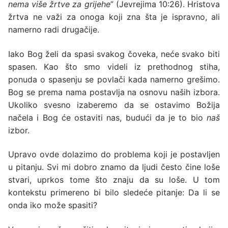
nema više žrtve za grijehe
” (Jevrejima 10:26). Hristova
žrtva ne važi za onoga koji zna šta je ispravno, ali
namerno radi drugačije.
Iako Bog želi da spasi svakog čoveka, neće svako biti
spasen. Kao što smo videli iz prethodnog stiha,
ponuda o spasenju se povlači kada namerno grešimo.
Bog se prema nama postavlja na osnovu naših izbora.
Ukoliko svesno izaberemo da se ostavimo Božija
načela i Bog će ostaviti nas, budući da je to bio
naš
izbor.
Upravo ovde dolazimo do problema koji je postavljen
u pitanju. Svi mi dobro znamo da ljudi često čine loše
stvari, uprkos tome što znaju da su loše. U tom
kontekstu primereno bi bilo sledeće pitanje: Da li se
onda iko može spasiti?