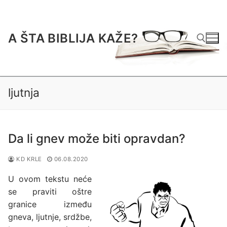
Preskoči
do
sadržaja
A ŠTA BIBLIJA KAŽE?
Traži za:
ljutnja
Da li gnev može biti opravdan?
KD KRLE
06.08.2020
U ovom tekstu neće
se praviti oštre
granice između
gneva, ljutnje, srdžbe,