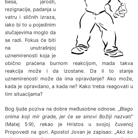
besa, jarosti,
rezignacije, padanja u
vatru i sličnih izraza,
iako bi to u pojedinim
slučajevima moglo da
se radi. Fokus će biti
na unutrašnjoj
uznemirenosti koja je
obično praćena burnom reakcijom, mada takva
reakcija može i da izostane. Da li to stanje
uznemirenosti može da ima opravdanje? Ako može,
kada je opravdano, a kada ne? Kako treba reagovati u
tim situacijama?
Bog ljude poziva na dobre međusobne odnose. „
Blago
onima koji mir grade, jer će se sinovi Božiji nazvati
”
(Matej 5:9), rekao je Hristos u svojoj čuvenoj
Propovedi na gori. Apostol Jovan je zapisao: „
Ako ko