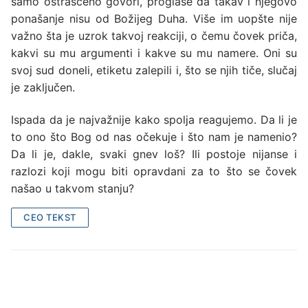
samo ostrašćeno govori, proglase da takav i njegovo
ponašanje nisu od Božijeg Duha. Više im uopšte nije
važno šta je uzrok takvoj reakciji, o čemu čovek priča,
kakvi su mu argumenti i kakve su mu namere. Oni su
svoj sud doneli, etiketu zalepili i, što se njih tiče, slučaj
je zaključen.
Ispada da je najvažnije kako spolja reagujemo. Da li je
to ono što Bog od nas očekuje i što nam je namenio?
Da li je, dakle, svaki gnev loš? Ili postoje nijanse i
razlozi koji mogu biti opravdani za to što se čovek
našao u takvom stanju?
CEO TEKST