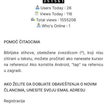
Users Today : 26
Views Today : 116
Total views : 1555208
Who's Online : 1
POMOĆ ČITAOCIMA
Biblijske stihove, obeležene zvezdicom (*), koji nisu
citirani u tekstu, možete pročitati ako nanesete kursor
na referencu! Ako koristite Android, "tap" na referncu
u zagradi.
AKO ŽELITE DA DOBIJATE OBAVEŠTENJA O NOVIM
ČLANCIMA, UNESITE SVOJU EMAIL ADRESU
Registracija