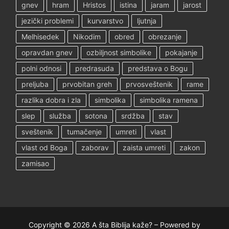
gnev
hram
Hristos
istina
jaram
jarost
jezički problemi
kurvarstvo
ljutnja
Melhisedek
Nikodim
obred
obrezanje
opravdan gnev
ozbiljnost simbolike
pokajanje
polni odnosi
predrasuda
predstava o Bogu
preljuba
prvobitan greh
prvosveštenik
rame
razlika dobra i zla
simbolika
simbolika ramena
slep
služba
sotona
srdžba
stav
sveštenik
tumačenje
umreti
vlast
vlast od Boga
zaborav
zaista umreti
zakon
zamisao
Copyright © 2026 A šta Biblija kaže? – Powered by