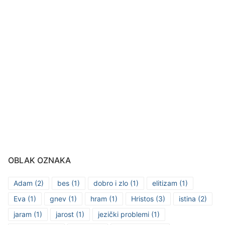
OBLAK OZNAKA
Adam
(2)
bes
(1)
dobro i zlo
(1)
elitizam
(1)
Eva
(1)
gnev
(1)
hram
(1)
Hristos
(3)
istina
(2)
jaram
(1)
jarost
(1)
jezički problemi
(1)