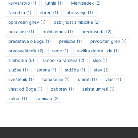
kurvarstvo
(1)
ljutnja
(1)
Melhisedek
(2)
Nikodim
(1)
obred
(1)
obrezanje
(1)
opravdan gnev
(1)
ozbiljnost simbolike
(2)
pokajanje
(1)
polni odnosi
(1)
predrasuda
(2)
predstava o Bogu
(1)
preljuba
(1)
prvobitan greh
(1)
prvosveštenik
(2)
rame
(1)
razlika dobra i zla
(1)
simbolika
(6)
simbolika ramena
(2)
slep
(1)
služba
(1)
sotona
(1)
srdžba
(1)
stav
(1)
sveštenik
(1)
tumačenje
(1)
umreti
(1)
vlast
(1)
vlast od Boga
(1)
zaborav
(1)
zaista umreti
(1)
zakon
(1)
zamisao
(2)