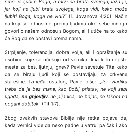
reče: ja ljubim Boga, a mrzi na brata svojega, laža je;
jer koji ne ljubi brata svojega, koga vidi, kako može
ljubiti Boga, koga ne vidi?
” (1. Jovanova 4:20). Način
na koji se odnosimo prema ljudima oko sebe mnogo
govori o našem odnosu s Bogom, ali i utiče na to kako
će Bog da se postavi prema nama.
Strpljenje, tolerancija, dobra volja, ali i opraštanje su
osobine koje se očekuju od vernika. Ima li tu uopšte
mesta za bes, ljutnju, gnev? Pavle savetuje Tita kako
da se biraju ljudi koji se postavljaju za crkvene
starešine. Između ostalog, Pavle piše: „
Jer vladika
treba da je bez mane, kao Božij pristav; ne koji sebi
ugađa,
ne gnjevljiv
, ne pijanica, ne bojac, ne lakom na
pogani dobitak
” (Tit 1:7).
Zbog ovakvih stavova Biblije nije retka pojava da,
kada vernici vide da neko padne u vatru, pa čak i ako