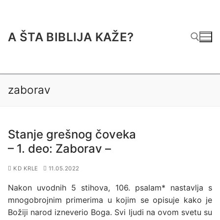
Preskoči
do
sadržaja
A ŠTA BIBLIJA KAŽE?
Traži za:
zaborav
Stanje grešnog čoveka
– 1. deo: Zaborav –
KD KRLE
11.05.2022
Nakon uvodnih
5 stihova, 106. psalam*
nastavlja s
mnogobrojnim primerima u kojim se opisuje kako je
Božiji narod izneverio Boga. Svi ljudi na ovom svetu su