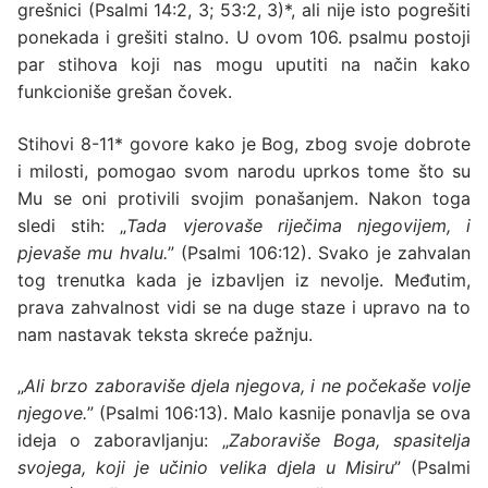
grešnici
(Psalmi 14:2, 3; 53:2, 3)
*, ali nije isto pogrešiti
ponekada i grešiti stalno. U ovom 106. psalmu postoji
par stihova koji nas mogu uputiti na način kako
funkcioniše grešan čovek.
Stihovi 8-11*
govore kako je Bog, zbog svoje dobrote
i milosti, pomogao svom narodu uprkos tome što su
Mu se oni protivili svojim ponašanjem. Nakon toga
sledi stih: „
Tada vjerovaše riječima njegovijem, i
pjevaše mu hvalu.
” (Psalmi 106:12). Svako je zahvalan
tog trenutka kada je izbavljen iz nevolje. Međutim,
prava zahvalnost vidi se na duge staze i upravo na to
nam nastavak teksta skreće pažnju.
„
Ali brzo zaboraviše djela njegova, i ne počekaše volje
njegove.
” (Psalmi 106:13). Malo kasnije ponavlja se ova
ideja o zaboravljanju: „
Zaboraviše Boga, spasitelja
svojega, koji je učinio velika djela u Misiru
” (Psalmi