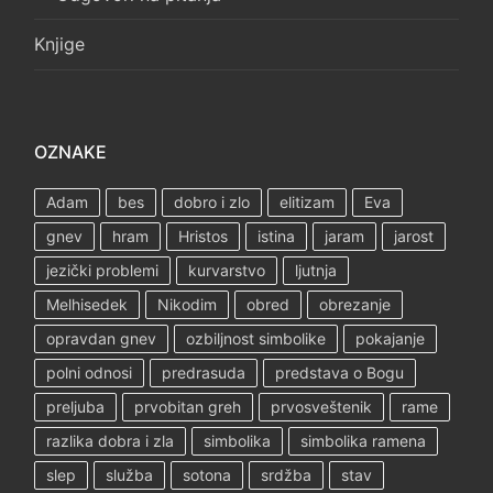
Knjige
OZNAKE
Adam
bes
dobro i zlo
elitizam
Eva
gnev
hram
Hristos
istina
jaram
jarost
jezički problemi
kurvarstvo
ljutnja
Melhisedek
Nikodim
obred
obrezanje
opravdan gnev
ozbiljnost simbolike
pokajanje
polni odnosi
predrasuda
predstava o Bogu
preljuba
prvobitan greh
prvosveštenik
rame
razlika dobra i zla
simbolika
simbolika ramena
slep
služba
sotona
srdžba
stav