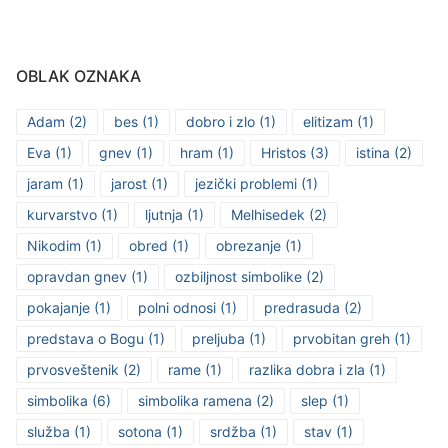
OBLAK OZNAKA
Adam
(2)
bes
(1)
dobro i zlo
(1)
elitizam
(1)
Eva
(1)
gnev
(1)
hram
(1)
Hristos
(3)
istina
(2)
jaram
(1)
jarost
(1)
jezički problemi
(1)
kurvarstvo
(1)
ljutnja
(1)
Melhisedek
(2)
Nikodim
(1)
obred
(1)
obrezanje
(1)
opravdan gnev
(1)
ozbiljnost simbolike
(2)
pokajanje
(1)
polni odnosi
(1)
predrasuda
(2)
predstava o Bogu
(1)
preljuba
(1)
prvobitan greh
(1)
prvosveštenik
(2)
rame
(1)
razlika dobra i zla
(1)
simbolika
(6)
simbolika ramena
(2)
slep
(1)
služba
(1)
sotona
(1)
srdžba
(1)
stav
(1)