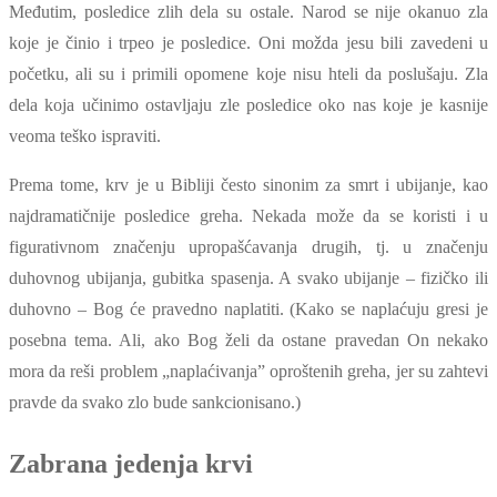
Međutim, posledice zlih dela su ostale. Narod se nije okanuo zla
koje je činio i trpeo je posledice. Oni možda jesu bili zavedeni u
početku, ali su i primili opomene koje nisu hteli da poslušaju. Zla
dela koja učinimo ostavljaju zle posledice oko nas koje je kasnije
veoma teško ispraviti.
Prema tome, krv je u Bibliji često sinonim za smrt i ubijanje, kao
najdramatičnije posledice greha. Nekada može da se koristi i u
figurativnom značenju upropašćavanja drugih, tj. u značenju
duhovnog ubijanja, gubitka spasenja. A svako ubijanje – fizičko ili
duhovno – Bog će pravedno naplatiti. (Kako se naplaćuju gresi je
posebna tema. Ali, ako Bog želi da ostane pravedan On nekako
mora da reši problem „naplaćivanja” oproštenih greha, jer su zahtevi
pravde da svako zlo bude sankcionisano.)
Zabrana jedenja krvi