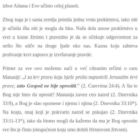
izbor Adama i Eve učinio celoj planeti.
Zbog toga je i sama zemlja primila jednu vrstu prokletstva, iako niti
je učinila išta niti je mogla da bira. Naša dela unose prokletstvo u
svet u kome živimo i pravedno je da se očekuje odgovornost za
nešto što utiče na druge ljude oko nas. Kazna koju zahteva
prolivanje krvi zapravo je izvršavanje pravde.
Primer za sve ovo možemo naći u već citiranim rečimi o caru
Manasiji: „
I za krv pravu koju bješe prolio napunivši Jerusalim krvi
prave;
zato Gospod ne htje oprostiti
.
” (2. Carevima 24:4). A šta to
Bog nije hteo da oprosti? Manasija zaveo ceo narod
(2. Dnevnika
33:9)
, a Bog je slao opomene i njemu i njima
(2. Dnevnika 33:10*)
.
Na kraju, onaj koji je pokvario narod se pokajao
(2. Dnevnika
33:11-13*)
, tako da bismo mogli da kažemo da mu je Bog oprostio
sve što je činio (mogućnost koju smo dobili Hristovom žrtvom).