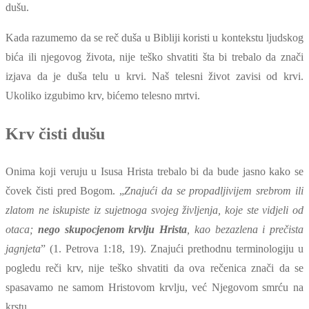
dušu.
Kada razumemo da se reč duša u Bibliji koristi u kontekstu ljudskog
bića ili njegovog života, nije teško shvatiti šta bi trebalo da znači
izjava da je duša telu u krvi. Naš telesni život zavisi od krvi.
Ukoliko izgubimo krv, bićemo telesno mrtvi.
Krv čisti dušu
Onima koji veruju u Isusa Hrista trebalo bi da bude jasno kako se
čovek čisti pred Bogom. „
Znajući da se propadljivijem srebrom ili
zlatom ne iskupiste iz sujetnoga svojeg življenja, koje ste vidjeli od
otaca;
nego skupocjenom krvlju Hrista
, kao bezazlena i prečista
jagnjeta
” (1. Petrova 1:18, 19). Znajući prethodnu terminologiju u
pogledu reči krv, nije teško shvatiti da ova rečenica znači da se
spasavamo ne samom Hristovom krvlju, već Njegovom smrću na
krstu.