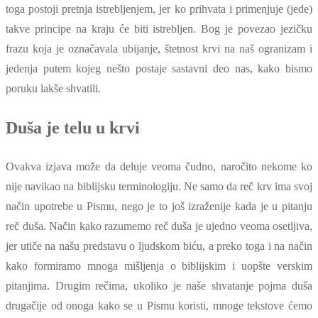
toga postoji pretnja istrebljenjem, jer ko prihvata i primenjuje (jede)
takve principe na kraju će biti istrebljen. Bog je povezao jezičku
frazu koja je označavala ubijanje, štetnost krvi na naš ogranizam i
jedenja putem kojeg nešto postaje sastavni deo nas, kako bismo
poruku lakše shvatili.
Duša je telu u krvi
Ovakva izjava može da deluje veoma čudno, naročito nekome ko
nije navikao na biblijsku terminologiju. Ne samo da reč krv ima svoj
način upotrebe u Pismu, nego je to još izraženije kada je u pitanju
reč duša. Način kako razumemo reč duša je ujedno veoma osetljiva,
jer utiče na našu predstavu o ljudskom biću, a preko toga i na način
kako formiramo mnoga mišljenja o biblijskim i uopšte verskim
pitanjima. Drugim rečima, ukoliko je naše shvatanje pojma duša
drugačije od onoga kako se u Pismu koristi, mnoge tekstove ćemo