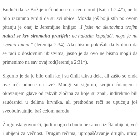
Budući da se Božije reči odnose na ceo narod
(Isaija 1:2-4*)
, ne bi
bilo razumno tvrditi da su svi ubice. Možda još bolji stih po ovom
pitanju je onaj iz Jeremijine knjige: „
I jošte na skutovima tvojim
nalazi se krv siromaha pravijeh
; ne nalazim kopajući, nego je na
svjema njima.
” (Jeremija 2:34). Ako bismo pokušali da tvrdimo da
se radi o doslovnim ubistvima, jasno je da ovo ne bismo mogli da
primenimo na sav ovaj rod
(Jeremija 2:31*).
Sigurno je da je bilo onih koji su činili takva dela, ali zašto se onda
ove reči odnose na sve? Mnogi su sigurno, svojim ćutanjem i
okretanjem glave od takvih zločina za koje su znali, indirektno bili
saučesnici u delima krvnika, ali prethodne reči se upućuju još
sveobuhvatnije, baš celom narodu.
Žargonski govoreći, ljudi mogu da budu ne samo fizički ubijeni, već
i ubijeni za večnost. Drugim rečima, upropašćavanje drugih, uticaj