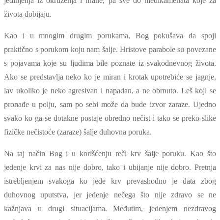
jedinjenja iz okruženja i hrane, pa sve do medikamenata koje za
života dobijaju.
Kao i u mnogim drugim porukama, Bog pokušava da spoji
praktično s porukom koju nam šalje. Hristove parabole su povezane
s pojavama koje su ljudima bile poznate iz svakodnevnog života.
Ako se predstavlja neko ko je miran i krotak upotrebiće se jagnje,
lav ukoliko je neko agresivan i napadan, a ne obrnuto. Leš koji se
pronađe u polju, sam po sebi može da bude izvor zaraze. Ujedno
svako ko ga se dotakne postaje obredno nečist i tako se preko slike
fizičke nečistoće (zaraze) šalje duhovna poruka.
Na taj način Bog i u korišćenju reči krv šalje poruku. Kao što
jedenje krvi za nas nije dobro, tako i ubijanje nije dobro. Pretnja
istrebljenjem svakoga ko jede krv prevashodno je data zbog
duhovnog uputstva, jer jedenje nečega što nije zdravo se ne
kažnjava u drugi situacijama. Međutim, jedenjem nezdravog