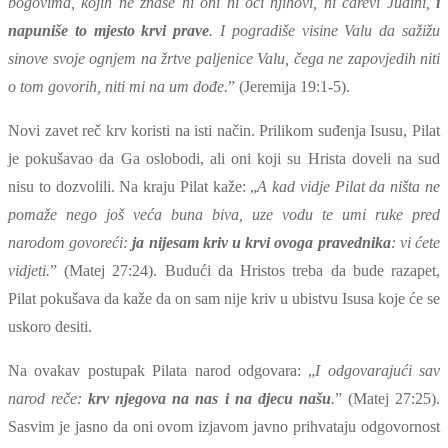
bogovima, kojih ne znaše ni oni ni oci njihovi, ni carevi Judini,
i
napuniše to mjesto krvi prave
. I pogradiše visine Valu da sažižu
sinove svoje ognjem na žrtve paljenice Valu, čega ne zapovjedih niti
o tom govorih, niti mi na um dođe.
” (Jeremija 19:1-5).
Novi zavet reč krv koristi na isti način. Prilikom suđenja Isusu, Pilat
je pokušavao da Ga oslobodi, ali oni koji su Hrista doveli na sud
nisu to dozvolili. Na kraju Pilat kaže: „
A kad vidje Pilat da ništa ne
pomaže nego još veća buna biva, uze vodu te umi ruke pred
narodom govoreći:
ja nijesam kriv u krvi ovoga pravednika
: vi ćete
vidjeti.
” (Matej 27:24). Budući da Hristos treba da bude razapet,
Pilat pokušava da kaže da on sam nije kriv u ubistvu Isusa koje će se
uskoro desiti.
Na ovakav postupak Pilata narod odgovara: „
I odgovarajući sav
narod reče:
krv njegova na nas i na djecu našu
.
” (Matej 27:25).
Sasvim je jasno da oni ovom izjavom javno prihvataju odgovornost