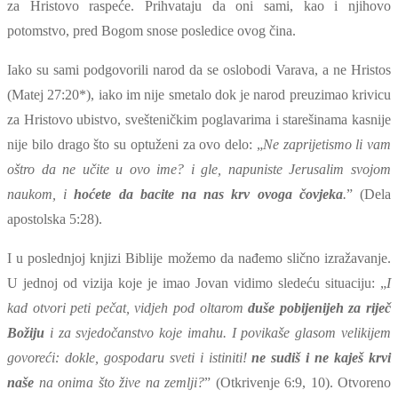
za Hristovo raspeće. Prihvataju da oni sami, kao i njihovo
potomstvo, pred Bogom snose posledice ovog čina.
Iako su sami podgovorili narod da se oslobodi Varava, a ne Hristos
(Matej 27:20*)
, iako im nije smetalo dok je narod preuzimao krivicu
za Hristovo ubistvo, svešteničkim poglavarima i starešinama kasnije
nije bilo drago što su optuženi za ovo delo: „
Ne zaprijetismo li vam
oštro da ne učite u ovo ime? i gle, napuniste Jerusalim svojom
naukom, i
hoćete da bacite na nas krv ovoga čovjeka
.
” (Dela
apostolska 5:28).
I u poslednjoj knjizi Biblije možemo da nađemo slično izražavanje.
U jednoj od vizija koje je imao Jovan vidimo sledeću situaciju: „
I
kad otvori peti pečat, vidjeh pod oltarom
duše pobijenijeh za riječ
Božiju
i za svjedočanstvo koje imahu. I povikaše glasom velikijem
govoreći: dokle, gospodaru sveti i istiniti!
ne sudiš i ne kaješ krvi
naše
na onima što žive na zemlji?
” (Otkrivenje 6:9, 10). Otvoreno