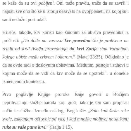
se kaže da su ovi
pobijeni
. Oni traže pravdu, traže da se završi i
naplati sve ono što se u istoriji dešavalo na ovoj planeti, na kojoj su i
sami nedužni postradali.
Hristos, takođe, krv koristi kao sinonim za ubistva pravednika iz
prošlosti: „
Da dođe na vas
sva krv pravedna
što je prolivena na
zemlji
od krvi Avelja
pravednoga
do krvi Zarije
sina Varahijna,
kojega ubiste među crkvom i oltarom.
” (Matej 23:35). Očigledno je
da se ovde radi o doslovnim ubistvima. Međutim, postoje i stihovi u
kojima može da se vidi da krv može da se upotrebi i u donekle
izmenjenom kontekstu.
Prvo poglavlje Knjige proroka Isaije govori o Božijem
neprihvatanju službe naroda koji greši, iako je On sam propisao
način te službe. Između ostalog, Bog kaže: „
Zato kad širite ruke
svoje, zaklanjam oči svoje od vas; i kad množite molitve, ne slušam;
ruke su vaše pune krvi
.
” (Isaija 1:15).