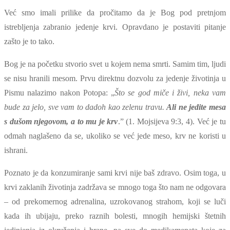
Već smo imali prilike da pročitamo da je Bog pod pretnjom
istrebljenja zabranio jedenje krvi. Opravdano je postaviti pitanje
zašto je to tako.
Bog je na početku stvorio svet u kojem nema smrti. Samim tim, ljudi
se nisu hranili mesom. Prvu direktnu dozvolu za jedenje životinja u
Pismu nalazimo nakon Potopa: „
Što se god miče i živi, neka vam
bude za jelo, sve vam to dadoh kao zelenu travu.
Ali ne jedite mesa
s dušom njegovom, a to mu je krv
.” (1. Mojsijeva 9:3, 4). Već je tu
odmah naglašeno da se, ukoliko se već jede meso, krv ne koristi u
ishrani.
Poznato je da konzumiranje sami krvi nije baš zdravo. Osim toga, u
krvi zaklanih životinja zadržava se mnogo toga što nam ne odgovara
– od prekomernog adrenalina, uzrokovanog strahom, koji se luči
kada ih ubijaju, preko raznih bolesti, mnogih hemijski štetnih