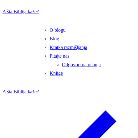
Preskoči
Izbornik
Zatvoriti
A šta Biblija kaže?
do
sadržaja
O blogu
Blog
Kratka razmišljanja
Pitajte nas
Odgovori na pitanja
Knjige
A šta Biblija kaže?