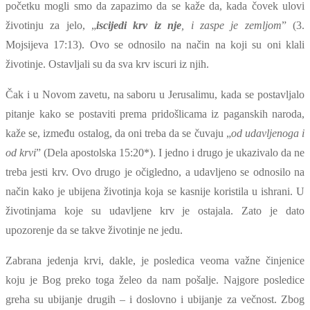
početku mogli smo da zapazimo da se kaže da, kada čovek ulovi
životinju za jelo, „
iscijedi krv iz nje
, i zaspe je zemljom
” (3.
Mojsijeva 17:13). Ovo se odnosilo na način na koji su oni klali
životinje. Ostavljali su da sva krv iscuri iz njih.
Čak i u Novom zavetu, na saboru u Jerusalimu, kada se postavljalo
pitanje kako se postaviti prema pridošlicama iz paganskih naroda,
kaže se, između ostalog, da oni treba da se čuvaju „
od udavljenoga i
od krvi
”
(Dela apostolska 15:20*).
I jedno i drugo je ukazivalo da ne
treba jesti krv. Ovo drugo je očigledno, a udavljeno se odnosilo na
način kako je ubijena životinja koja se kasnije koristila u ishrani. U
životinjama koje su udavljene krv je ostajala. Zato je dato
upozorenje da se takve životinje ne jedu.
Zabrana jedenja krvi, dakle, je posledica veoma važne činjenice
koju je Bog preko toga želeo da nam pošalje. Najgore posledice
greha su ubijanje drugih – i doslovno i ubijanje za večnost. Zbog