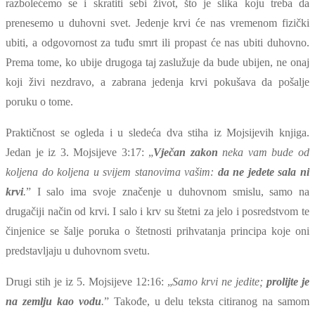
razbolećemo se i skratiti sebi život, što je slika koju treba da
prenesemo u duhovni svet. Jedenje krvi će nas vremenom fizički
ubiti, a odgovornost za tuđu smrt ili propast će nas ubiti duhovno.
Prema tome, ko ubije drugoga taj zaslužuje da bude ubijen, ne onaj
koji živi nezdravo, a zabrana jedenja krvi pokušava da pošalje
poruku o tome.
Praktičnost se ogleda i u sledeća dva stiha iz Mojsijevih knjiga.
Jedan je iz 3. Mojsijeve 3:17: „
Vječan zakon
neka vam bude od
koljena do koljena u svijem stanovima vašim:
da ne jedete sala ni
krvi
.
” I salo ima svoje značenje u duhovnom smislu, samo na
drugačiji način od krvi. I salo i krv su štetni za jelo i posredstvom te
činjenice se šalje poruka o štetnosti prihvatanja principa koje oni
predstavljaju u duhovnom svetu.
Drugi stih je iz 5. Mojsijeve 12:16: „
Samo krvi ne jedite;
prolijte je
na zemlju kao vodu
.
” Takođe, u delu teksta citiranog na samom