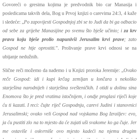
Govoreći o gresima kojima je predvodnik bio car Manasija i
posledicama takvih dela, Bog u Prvoj knjizi o carevima 24:3, 4 kaže
i sledeće: „
Po zapovijesti Gospodnjoj zbi se to Judi da bi ga odbacio
od sebe za grijehe Manasijine po svemu što bješe učinio; i
za krv
pravu koju bješe prolio
napunivši Jerusalim krvi prave
; zato
Gospod ne htje oprostiti.
”. Prolivanje prave krvi odnosi se na
ubijanje nedužnih.
Slične reči možemo da nađemo i u Knjizi proroka Jeremije: „
Ovako
reče Gospod: idi i kupi krčag zemljan u lončara s nekoliko
starješina narodnijeh i starješina svešteničkih. I otidi u dolinu sina
Enomova što je pred vratima istočnijem, i ondje proglasi riječi koje
ću ti kazati. I reci: čujte riječ Gospodnju, carevi Judini i stanovnici
Jerusalimski; ovako veli Gospod nad vojskama Bog Izrailjev: evo,
ja ću pustiti zlo na to mjesto da će zujati uši svakome ko ga čuje. Jer
me ostaviše i oskvrniše ovo mjesto kadeći na njemu drugim