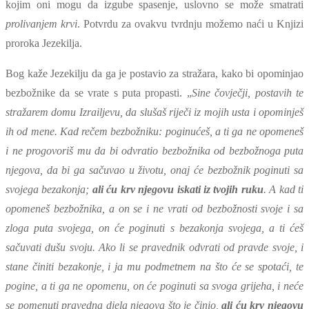
kojim oni mogu da izgube spasenje, uslovno se može smatrati
prolivanjem krvi
. Potvrdu za ovakvu tvrdnju možemo naći u Knjizi
proroka Jezekilja.
Bog kaže Jezekilju da ga je postavio za stražara, kako bi opominjao
bezbožnike da se vrate s puta propasti. „
Sine čovječji, postavih te
stražarem domu Izrailjevu, da slušaš riječi iz mojih usta i opominješ
ih od mene. Kad rečem bezbožniku: poginućeš, a ti ga ne opomeneš
i ne progovoriš mu da bi odvratio bezbožnika od bezbožnoga puta
njegova, da bi ga sačuvao u životu, onaj će bezbožnik poginuti sa
svojega bezakonja;
ali ću krv njegovu iskati iz tvojih ruku
. A kad ti
opomeneš bezbožnika, a on se i ne vrati od bezbožnosti svoje i sa
zloga puta svojega, on će poginuti s bezakonja svojega, a ti ćeš
sačuvati dušu svoju. Ako li se pravednik odvrati od pravde svoje, i
stane činiti bezakonje, i ja mu podmetnem na što će se spotaći, te
pogine, a ti ga ne opomenu, on će poginuti sa svoga grijeha, i neće
se pomenuti pravedna djela njegova što je činio,
ali ću krv njegovu