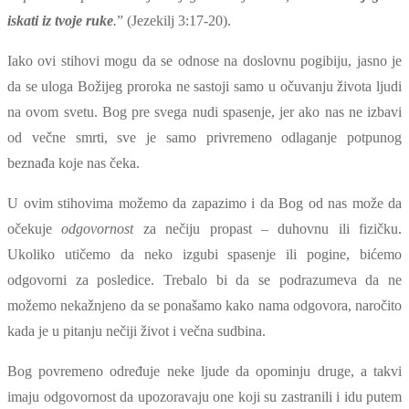
iskati iz tvoje ruke
.
” (Jezekilj 3:17-20).
Iako ovi stihovi mogu da se odnose na doslovnu pogibiju, jasno je
da se uloga Božijeg proroka ne sastoji samo u očuvanju života ljudi
na ovom svetu. Bog pre svega nudi spasenje, jer ako nas ne izbavi
od večne smrti, sve je samo privremeno odlaganje potpunog
beznađa koje nas čeka.
U ovim stihovima možemo da zapazimo i da Bog od nas može da
očekuje
odgovornost
za nečiju propast – duhovnu ili fizičku.
Ukoliko utičemo da neko izgubi spasenje ili pogine, bićemo
odgovorni za posledice. Trebalo bi da se podrazumeva da ne
možemo nekažnjeno da se ponašamo kako nama odgovora, naročito
kada je u pitanju nečiji život i večna sudbina.
Bog povremeno određuje neke ljude da opominju druge, a takvi
imaju odgovornost da upozoravaju one koji su zastranili i idu putem