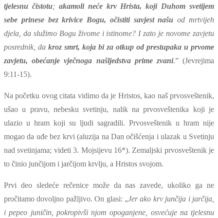
tjelesnu čistotu
;
akamoli neće krv Hrista, koji Duhom svetijem
sebe prinese bez krivice Bogu, očistiti savjest našu
od mrtvijeh
djela, da služimo Bogu živome i istinome? I zato je novome zavjetu
posrednik, da
kroz smrt, koja bi za otkup od prestupaka u prvome
zavjetu, obećanje vječnoga našljedstva prime zvani
.
” (Jevrejima
9:11-15).
Na početku ovog citata vidimo da je Hristos, kao naš prvosveštenik,
ušao u pravu, nebesku svetinju, nalik na prvosveštenika koji je
ulazio u hram koji su ljudi sagradili. Prvosveštenik u hram nije
mogao da uđe bez krvi (aluzija na Dan očišćenja i ulazak u Svetinju
nad svetinjama;
videti 3. Mojsijevu 16*)
. Zemaljski prvosveštenik je
to činio junčijom i jarčijom krvlju, a Hristos svojom.
Prvi deo sledeće rečenice može da nas zavede, ukoliko ga ne
pročitamo dovoljno pažljivo. On glasi: „
Jer ako krv junčija i jarčija,
i pepeo juničin, pokropivši njom opoganjene, osvećuje na tjelesnu