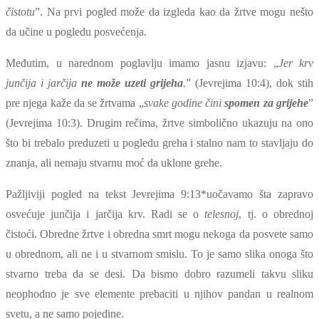
čistotu
”. Na prvi pogled može da izgleda kao da žrtve mogu nešto
da učine u pogledu posvećenja.
Međutim, u narednom poglavlju imamo jasnu izjavu: „
Jer krv
junčija i jarčija
ne može uzeti grijeha
.
” (Jevrejima 10:4), dok stih
pre njega kaže da se žrtvama „
svake godine čini
spomen za grijehe
”
(Jevrejima 10:3). Drugim rečima, žrtve simbolično ukazuju na ono
što bi trebalo preduzeti u pogledu greha i stalno nam to stavljaju do
znanja, ali nemaju stvarnu moć da uklone grehe.
Pažljiviji pogled na tekst
Jevrejima 9:13*
uočavamo šta zapravo
osvećuje junčija i jarčija krv. Radi se o
telesnoj
, tj. o obrednoj
čistoći. Obredne žrtve i obredna smrt mogu nekoga da posvete samo
u obrednom, ali ne i u stvarnom smislu. To je samo slika onoga što
stvarno treba da se desi. Da bismo dobro razumeli takvu sliku
neophodno je sve elemente prebaciti u njihov pandan u realnom
svetu, a ne samo pojedine.