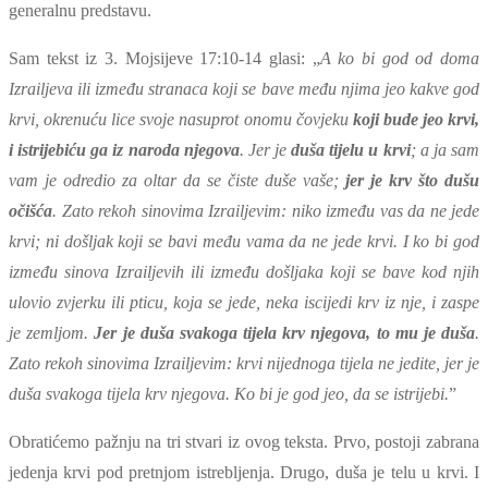
generalnu predstavu.
Sam tekst iz 3. Mojsijeve 17:10-14 glasi: „
A ko bi god od doma
Izrailjeva ili između stranaca koji se bave među njima jeo kakve god
krvi, okrenuću lice svoje nasuprot onomu čovjeku
koji bude jeo krvi,
i istrijebiću ga iz naroda njegova
. Jer je
duša tijelu u krvi
; a ja sam
vam je odredio za oltar da se čiste duše vaše;
jer je krv što dušu
očišća
. Zato rekoh sinovima Izrailjevim: niko između vas da ne jede
krvi; ni došljak koji se bavi među vama da ne jede krvi. I ko bi god
između sinova Izrailjevih ili između došljaka koji se bave kod njih
ulovio zvjerku ili pticu, koja se jede, neka iscijedi krv iz nje, i zaspe
je zemljom.
Jer je duša svakoga tijela krv njegova, to mu je duša
.
Zato rekoh sinovima Izrailjevim: krvi nijednoga tijela ne jedite, jer je
duša svakoga tijela krv njegova. Ko bi je god jeo, da se istrijebi.
”
Obratićemo pažnju na tri stvari iz ovog teksta. Prvo, postoji zabrana
jedenja krvi pod pretnjom istrebljenja. Drugo, duša je telu u krvi. I