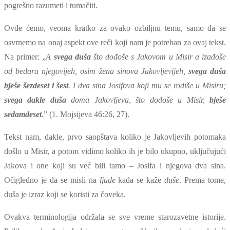
pogrešno razumeti i tumačiti.
Ovde ćemo, veoma kratko za ovako ozbiljnu temu, samo da se
osvrnemo na onaj aspekt ove reči koji nam je potreban za ovaj tekst.
Na primer: „
A
svega duša
što dođoše s Jakovom u Misir a izađoše
od bedara njegovijeh, osim žena sinova Jakovljevijeh,
svega duša
bješe šezdeset i šest
. I dva sina Josifova koji mu se rodiše u Misiru;
svega dakle duša
doma Jakovljeva, što dođoše u Misir,
bješe
sedamdeset
.
” (1. Mojsijeva 46:26, 27).
Tekst nam, dakle, prvo saopštava koliko je Jakovljevih potomaka
došlo u Misir, a potom vidimo koliko ih je bilo ukupno, uključujući
Jakova i one koji su već bili tamo – Josifa i njegova dva sina.
Očigledno je da se misli na
ljude
kada se kaže
duše
. Prema tome,
duša je izraz koji se koristi za čoveka.
Ovakva terminologija održala se sve vreme starozavetne istorije.