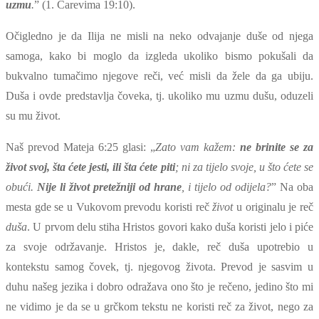
uzmu
.
” (1. Carevima 19:10).
Očigledno je da Ilija ne misli na neko odvajanje duše od njega
samoga, kako bi moglo da izgleda ukoliko bismo pokušali da
bukvalno tumačimo njegove reči, već misli da žele da ga ubiju.
Duša i ovde predstavlja čoveka, tj. ukoliko mu uzmu dušu, oduzeli
su mu život.
Naš prevod Mateja 6:25 glasi: „
Zato vam kažem:
ne brinite se za
život svoj, šta ćete jesti, ili šta ćete piti
; ni za tijelo svoje, u što ćete se
obući.
Nije li život pretežniji od hrane
, i tijelo od odijela?
” Na oba
mesta gde se u Vukovom prevodu koristi reč
život
u originalu je reč
duša
. U prvom delu stiha Hristos govori kako duša koristi jelo i piće
za svoje održavanje. Hristos je, dakle, reč duša upotrebio u
kontekstu samog čovek, tj. njegovog života. Prevod je sasvim u
duhu našeg jezika i dobro odražava ono što je rečeno, jedino što mi
ne vidimo je da se u grčkom tekstu ne koristi reč za život, nego za