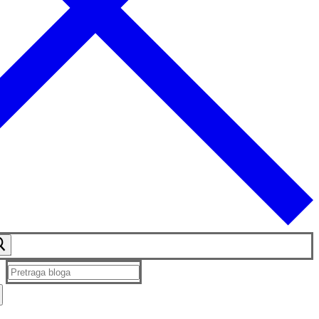
Traži
za: