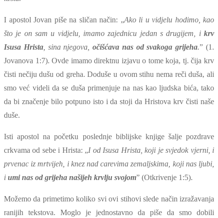
I apostol Jovan piše na sličan način: „
Ako li u vidjelu hodimo, kao
što je on sam u vidjelu, imamo zajednicu jedan s drugijem, i
krv
Isusa Hrista
, sina njegova,
očišćava nas od svakoga grijeha
.
” (1.
Jovanova 1:7). Ovde imamo direktnu izjavu o tome koja, tj. čija krv
čisti nečiju dušu od greha. Doduše u ovom stihu nema reči duša, ali
smo već videli da se duša primenjuje na nas kao ljudska bića, tako
da bi značenje bilo potpuno isto i da stoji da Hristova krv čisti naše
duše.
Isti apostol na početku poslednje biblijske knjige šalje pozdrave
crkvama od sebe i Hrista: „
I od Isusa Hrista, koji je svjedok vjerni, i
prvenac iz mrtvijeh, i knez nad carevima zemaljskima, koji nas ljubi,
i
umi nas od grijeha našijeh krvlju svojom
” (Otkrivenje 1:5).
Možemo da primetimo koliko svi ovi stihovi slede način izražavanja
ranijih tekstova. Moglo je jednostavno da piše da smo dobili