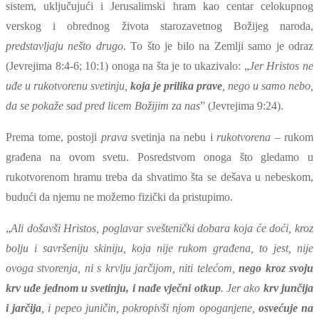
sistem, uključujući i Jerusalimski hram kao centar celokupnog
verskog i obrednog života starozavetnog Božijeg naroda,
predstavljaju nešto drugo
. To što je bilo na Zemlji samo je odraz
(Jevrejima 8:4-6; 10:1) onoga na šta je to ukazivalo: „
Jer Hristos ne
uđe u rukotvorenu svetinju,
koja je prilika prave
, nego u samo nebo,
da se pokaže sad pred licem Božijim za nas
” (Jevrejima 9:24).
Prema tome, postoji
prava
svetinja na nebu i
rukotvorena
– rukom
građena na ovom svetu. Posredstvom onoga što gledamo u
rukotvorenom hramu treba da shvatimo šta se dešava u nebeskom,
budući da njemu ne možemo fizički da pristupimo.
„
Ali došavši Hristos, poglavar sveštenički dobara koja će doći, kroz
bolju i savršeniju skiniju, koja nije rukom građena, to jest, nije
ovoga stvorenja, ni s krvlju jarčijom, niti telećom,
nego kroz svoju
krv uđe jednom u svetinju, i nađe vječni otkup
. Jer ako
krv junčija
i jarčija
, i pepeo juničin, pokropivši njom opoganjene,
osvećuje na