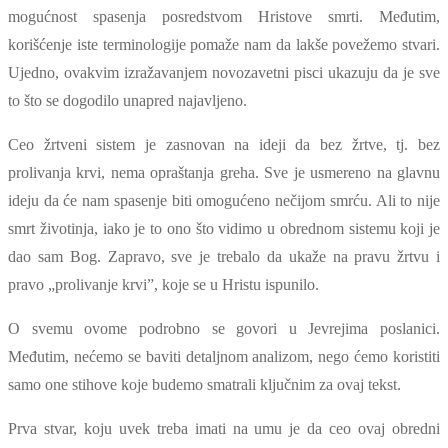
mogućnost spasenja posredstvom Hristove smrti. Međutim,
korišćenje iste terminologije pomaže nam da lakše povežemo stvari.
Ujedno, ovakvim izražavanjem novozavetni pisci ukazuju da je sve
to što se dogodilo unapred najavljeno.
Ceo žrtveni sistem je zasnovan na ideji da bez žrtve, tj. bez
prolivanja krvi, nema opraštanja greha. Sve je usmereno na glavnu
ideju da će nam spasenje biti omogućeno nečijom smrću. Ali to nije
smrt životinja, iako je to ono što vidimo u obrednom sistemu koji je
dao sam Bog. Zapravo, sve je trebalo da ukaže na pravu žrtvu i
pravo „prolivanje krvi”, koje se u Hristu ispunilo.
O svemu ovome podrobno se govori u Jevrejima poslanici.
Međutim, nećemo se baviti detaljnom analizom, nego ćemo koristiti
samo one stihove koje budemo smatrali ključnim za ovaj tekst.
Prva stvar, koju uvek treba imati na umu je da ceo ovaj obredni