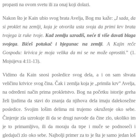
propasti na ovom svetu ili za onaj koji dolazi.
Nakon što je Kain ubio svog brata Avelja, Bog mu kaže: „
I sada, da
si proklet na zemlji, koja je otvorila usta svoja da primi krv brata
tvojega iz ruke tvoje.
Kad zemlju uzradiš, neće ti više davati blaga
svojega
.
Bićeš potukač i bjegunac na zemlji
. A Kajin reče
Gospodu: krivica je moja velika da mi se ne može oprostiti.
” (1.
Mojsijeva 4:11-13).
Vidimo da Kain snosi posledice svog dela, a i on sam shvata
veličinu krivice svog čina. Čak i zemlja koja je „primila krv” Avelja,
na određeni način prima prokletstvo. Bog na početku istorije greha
želi ljudima da stavi do znanja da njihova dela imaju dalekosežne
posledice. Svojim lošim delima mi trujemo okruženje oko sebe.
Činjenje zla uzrokuje ili da se drugi navode da čine zlo, ukoliko im
je to primamljivo, ili da moraju da trpe i muče se podnoseći i
gledajući zlo oko sebe. Najbolji primer za to je šta je samo jedan loš