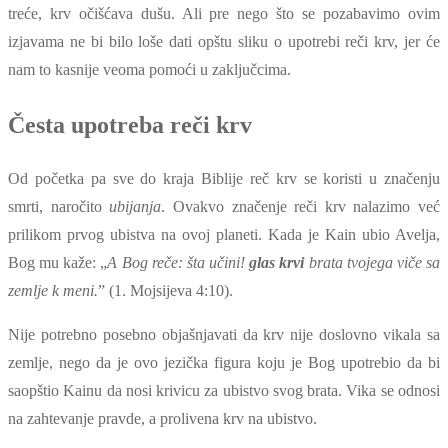
treće, krv očišćava dušu. Ali pre nego što se pozabavimo ovim
izjavama ne bi bilo loše dati opštu sliku o upotrebi reči krv, jer će
nam to kasnije veoma pomoći u zaključcima.
Česta upotreba reči krv
Od početka pa sve do kraja Biblije reč krv se koristi u značenju
smrti, naročito
ubijanja
. Ovakvo značenje reči krv nalazimo već
prilikom prvog ubistva na ovoj planeti. Kada je Kain ubio Avelja,
Bog mu kaže: „
A Bog reče: šta učini!
glas krvi
brata tvojega viče sa
zemlje k meni.
” (1. Mojsijeva 4:10).
Nije potrebno posebno objašnjavati da krv nije doslovno vikala sa
zemlje, nego da je ovo jezička figura koju je Bog upotrebio da bi
saopštio Kainu da nosi krivicu za ubistvo svog brata. Vika se odnosi
na zahtevanje pravde, a prolivena krv na ubistvo.