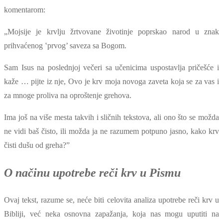
komentarom:
„Mojsije je krvlju žrtvovane životinje poprskao narod u znak
prihvaćenog ‛prvog’ saveza sa Bogom.
Sam Isus na poslednjoj večeri sa učenicima uspostavlja pričešće i
kaže … pijte iz nje, Ovo je krv moja novoga zaveta koja se za vas i
za mnoge proliva na oproštenje grehova.
Ima još na više mesta takvih i sličnih tekstova, ali ono što se možda
ne vidi baš čisto, ili možda ja ne razumem potpuno jasno, kako krv
čisti dušu od greha?”
O načinu upotrebe reči krv u Pismu
Ovaj tekst, razume se, neće biti celovita analiza upotrebe reči krv u
Bibliji, već neka osnovna zapažanja, koja nas mogu uputiti na