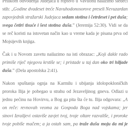
Prilikom odvođenja Judejaca u ropstvo u Vavilonu nalazimo sledeći
stih: „
Godine dvadeset treće Navuhodonosorove preseli Nevuzardan
zapovjednik stražarski Judejaca
sedam stotina i četrdeset i pet duša
;
svega četiri tisuće i šest stotina duša
.
” (Jeremija 52:30). Vidi se da
se reč koristi na istovetan način kao u vreme kada je pisana prva od
Mojsijevih knjiga.
Čak i u Novom zavetu nailazimo na isti obrazac: „
Koji dakle rado
primiše riječ njegovu krstiše se; i pristade u taj dan
oko tri hiljade
duša
.
” (Dela apostolska 2:41).
Nakon spuštanja ognja na Karmilu i ubijanja idolopokloničkih
proroka Ilija je pobegao u strahu od Jezaveljinog gneva. Odlazi u
jednu pećinu na Hovirvu, a Bog ga pita šta će tu. Ilija odgovara: „
A
on reče: revnovah veoma za Gospoda Boga nad vojskama; jer
sinovi Izrailjevi ostaviše zavjet tvoj, tvoje oltare razvališe, i proroke
tvoje pobiše mačem; a ja ostah sam, pa
traže dušu moju da mi je